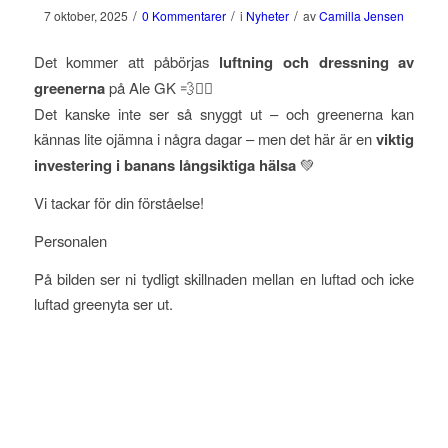
/
/
/
7 oktober, 2025
0 Kommentarer
i
Nyheter
av
Camilla Jensen
Det kommer att påbörjas
luftning och dressning av
greenerna
på Ale GK 💨🏌️‍♂️
Det kanske inte ser så snyggt ut – och greenerna kan
kännas lite ojämna i några dagar – men det här är en
viktig
investering i banans långsiktiga hälsa
💚
Vi tackar för din förståelse!
Personalen
På bilden ser ni tydligt skillnaden mellan en luftad och icke
luftad greenyta ser ut.