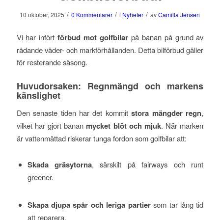
/
/
/
10 oktober, 2025
0 Kommentarer
i
Nyheter
av
Camilla Jensen
Vi har infört
förbud mot golfbilar
på banan på grund av
rådande väder- och markförhållanden. Detta bilförbud gäller
för resterande säsong.
Huvudorsaken: Regnmängd och markens
känslighet
Den senaste tiden har det kommit
stora mängder regn
,
vilket har gjort banan
mycket blöt och mjuk
. När marken
är vattenmättad riskerar tunga fordon som golfbilar att:
Skada gräsytorna
, särskilt på fairways och runt
greener.
Skapa djupa spår och leriga partier
som tar lång tid
att reparera.