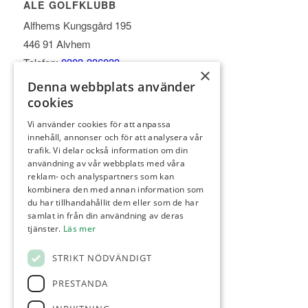
ALE GOLFKLUBB
Alfhems Kungsgård 195
446 91 Alvhem
Telefon:
0303-336033
×
E-post:
info@alegk.se
Denna webbplats använder
cookies
Vi använder cookies för att anpassa
innehåll, annonser och för att analysera vår
trafik. Vi delar också information om din
KONTAKT
användning av vår webbplats med våra
reklam- och analyspartners som kan
Tidbokning:
0303-336 033
kombinera den med annan information som
Restaurang:
0303-336033
du har tillhandahållit dem eller som de har
Instruktör:
073-502 71 05
samlat in från din användning av deras
tjänster.
Läs mer
Greenkeeper:
070-260 88 81
Intendent:
070-878 15 20
STRIKT NÖDVÄNDIGT
PRESTANDA