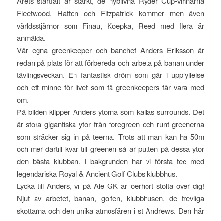
Årets startfält är starkt, de nyblivna Ryder Cup-vinnarna
Fleetwood, Hatton och Fitzpatrick kommer men även
världsstjärnor som Finau, Koepka, Reed med flera är
anmälda.
Vår egna greenkeeper och banchef Anders Eriksson är
redan på plats för att förbereda och arbeta på banan under
tävlingsveckan. En fantastisk dröm som går i uppfyllelse
och ett minne för livet som få greenkeepers får vara med
om.
På bilden klipper Anders ytorna som kallas surrounds. Det
är stora gigantiska ytor från foregreen och runt greenerna
som sträcker sig in på teerna. Trots att man kan ha 50m
och mer därtill kvar till greenen så är putten på dessa ytor
den bästa klubban. I bakgrunden har vi första tee med
legendariska Royal & Ancient Golf Clubs klubbhus.
Lycka till Anders, vi på Ale GK är oerhört stolta över dig!
Njut av arbetet, banan, golfen, klubbhusen, de trevliga
skottarna och den unika atmosfären i st Andrews. Den här