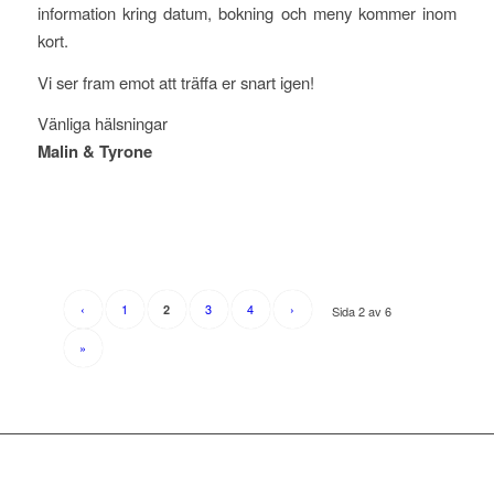
information kring datum, bokning och meny kommer inom
kort.
Vi ser fram emot att träffa er snart igen!
Vänliga hälsningar
Malin & Tyrone
‹
1
3
4
›
2
Sida 2 av 6
»