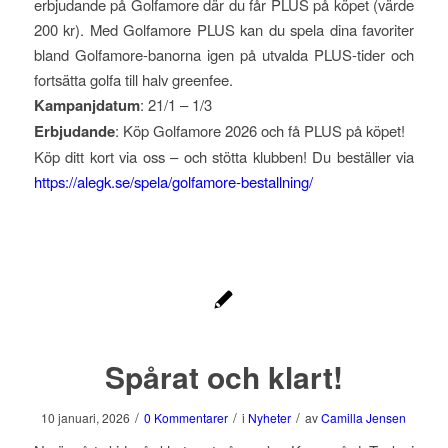
erbjudande på Golfamore där du får PLUS på köpet (värde
200 kr). Med Golfamore PLUS kan du spela dina favoriter
bland Golfamore-banorna igen på utvalda PLUS-tider och
fortsätta golfa till halv greenfee.
Kampanjdatum
: 21/1 – 1/3
Erbjudande
: Köp Golfamore 2026 och få PLUS på köpet!
Köp ditt kort via oss – och stötta klubben! Du beställer via
https://alegk.se/spela/golfamore-bestallning/
Spårat och klart!
/
/
/
10 januari, 2026
0 Kommentarer
i
Nyheter
av
Camilla Jensen