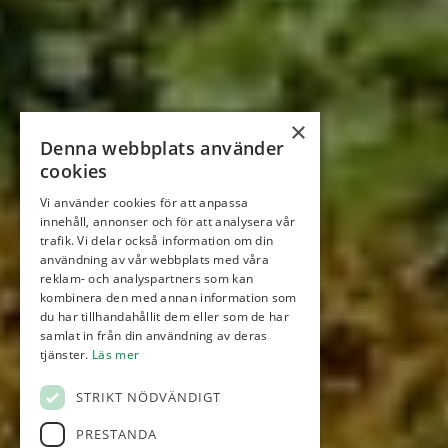
×
Denna webbplats använder
cookies
Vi använder cookies för att anpassa
innehåll, annonser och för att analysera vår
trafik. Vi delar också information om din
användning av vår webbplats med våra
reklam- och analyspartners som kan
kombinera den med annan information som
du har tillhandahållit dem eller som de har
samlat in från din användning av deras
tjänster.
Läs mer
STRIKT NÖDVÄNDIGT
PRESTANDA