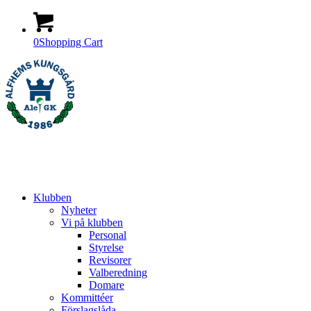
0
Shopping Cart
Klubben
Nyheter
Vi på klubben
Personal
Styrelse
Revisorer
Valberedning
Domare
Kommittéer
Förslagslåda