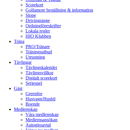
Scorekort
Golfamore beställning & information
Slope
Drivingrange
Ordningföreskrifter
Lokala regler
HIO Klubben
Träna
PRO/Tränare
Träningsutbud
Utrustning
Tävlingar
Tävlingskalender
Tävlingsvillkor
Digitalt scorekort
Seriespel
Gäst
Greenfee
Husvagn/Husbil
Boende
Medlemskap
Våra medlemskap
Medlemsansökan
Autogiroavtal