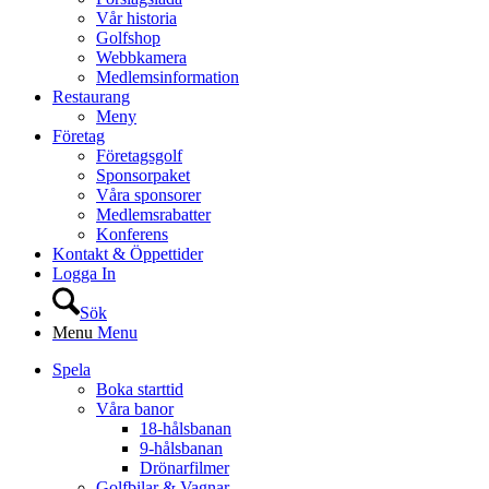
Vår historia
Golfshop
Webbkamera
Medlemsinformation
Restaurang
Meny
Företag
Företagsgolf
Sponsorpaket
Våra sponsorer
Medlemsrabatter
Konferens
Kontakt & Öppettider
Logga In
Sök
Menu
Menu
Spela
Boka starttid
Våra banor
18-hålsbanan
9-hålsbanan
Drönarfilmer
Golfbilar & Vagnar