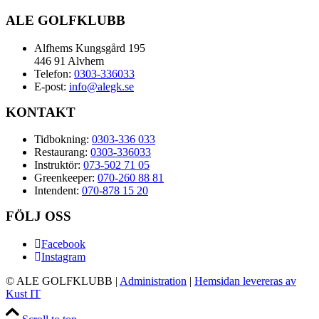
ALE GOLFKLUBB
Alfhems Kungsgård 195
446 91 Alvhem
Telefon:
0303-336033
E-post:
info@alegk.se
KONTAKT
Tidbokning:
0303-336 033
Restaurang:
0303-336033
Instruktör:
073-502 71 05
Greenkeeper:
070-260 88 81
Intendent:
070-878 15 20
FÖLJ OSS
Facebook
Instagram
© ALE GOLFKLUBB
|
Administration
|
Hemsidan levereras av
Kust IT