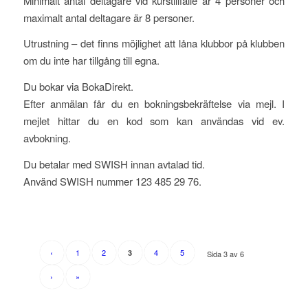
Minimalt antal deltagare vid kurstillfälle är 4 personer och
maximalt antal deltagare är 8 personer.
Utrustning – det finns möjlighet att låna klubbor på klubben
om du inte har tillgång till egna.
Du bokar via BokaDirekt.
Efter anmälan får du en bokningsbekräftelse via mejl. I
mejlet hittar du en kod som kan användas vid ev.
avbokning.
Du betalar med SWISH innan avtalad tid.
Använd SWISH nummer 123 485 29 76.
‹
1
2
4
5
3
Sida 3 av 6
›
»