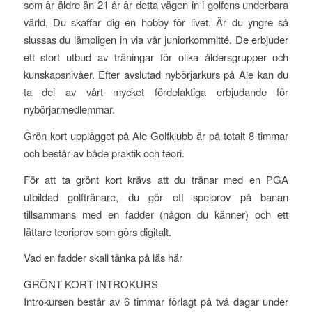
som är äldre än 21 år är detta vägen in i golfens underbara
värld, Du skaffar dig en hobby för livet. Är du yngre så
slussas du lämpligen in via vår juniorkommitté. De erbjuder
ett stort utbud av träningar för olika åldersgrupper och
kunskapsnivåer. Efter avslutad nybörjarkurs på Ale kan du
ta del av vårt mycket fördelaktiga erbjudande för
nybörjarmedlemmar.
Grön kort upplägget på Ale Golfklubb är på totalt 8 timmar
och består av både praktik och teori.
För att ta grönt kort krävs att du tränar med en PGA
utbildad golftränare, du gör ett spelprov på banan
tillsammans med en fadder (någon du känner) och ett
lättare teoriprov som görs digitalt.
Vad en fadder skall tänka på läs här
GRÖNT KORT INTROKURS
Introkursen består av 6 timmar förlagt på två dagar under