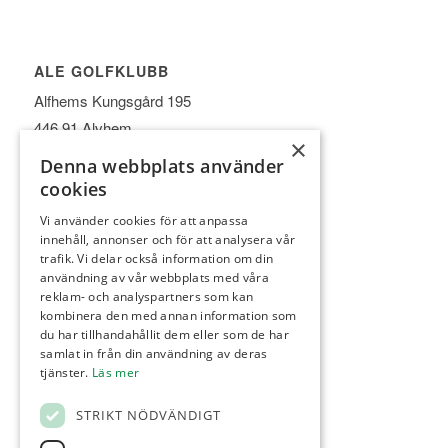
ALE GOLFKLUBB
Alfhems Kungsgård 195
446 91 Alvhem
×
Telefon:
0303-336033
Denna webbplats använder
E-post:
info@alegk.se
cookies
Vi använder cookies för att anpassa
innehåll, annonser och för att analysera vår
trafik. Vi delar också information om din
användning av vår webbplats med våra
KONTAKT
reklam- och analyspartners som kan
Tidbokning:
0303-336 033
kombinera den med annan information som
du har tillhandahållit dem eller som de har
Restaurang:
0303-336033
samlat in från din användning av deras
Instruktör:
073-502 71 05
tjänster.
Läs mer
Greenkeeper:
070-260 88 81
STRIKT NÖDVÄNDIGT
Intendent:
070-878 15 20