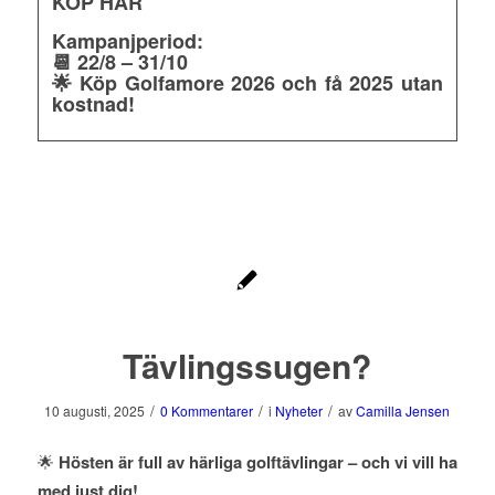
KÖP
HÄR
Kampanjperiod:
📆 22/8 – 31/10
🌟 Köp Golfamore 2026 och få 2025 utan
kostnad!
Tävlingssugen?
/
/
/
10 augusti, 2025
0 Kommentarer
i
Nyheter
av
Camilla Jensen
🌟
Hösten är full av härliga golftävlingar – och vi vill ha
med just dig!