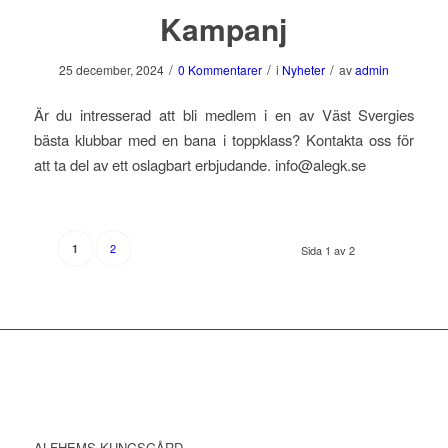
Kampanj
/
/
/
25 december, 2024
0 Kommentarer
i
Nyheter
av
admin
Är du intresserad att bli medlem i en av Väst Svergies
bästa klubbar med en bana i toppklass? Kontakta oss för
att ta del av ett oslagbart erbjudande. info@alegk.se
2
1
Sida 1 av 2
ALFHEMS KUNGSGÅRD