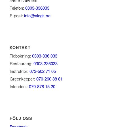
446 91 Alvhem
Telefon:
0303-336033
×
E-post:
info@alegk.se
Denna webbplats använder
cookies
Vi använder cookies för att anpassa
innehåll, annonser och för att analysera vår
trafik. Vi delar också information om din
KONTAKT
användning av vår webbplats med våra
reklam- och analyspartners som kan
Tidbokning:
0303-336 033
kombinera den med annan information som
Restaurang:
0303-336033
du har tillhandahållit dem eller som de har
Instruktör:
073-502 71 05
samlat in från din användning av deras
tjänster.
Läs mer
Greenkeeper:
070-260 88 81
Intendent:
070-878 15 20
STRIKT NÖDVÄNDIGT
PRESTANDA
INRIKTNING
FÖLJ OSS
FUNKTIONER
Facebook