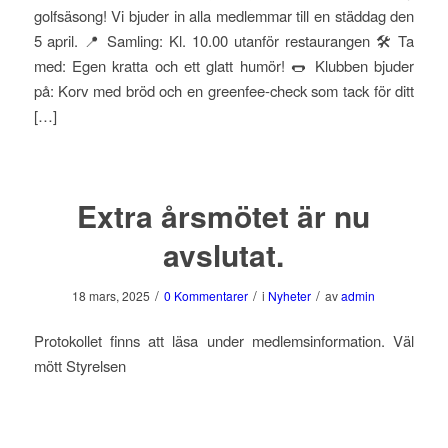
golfsäsong! Vi bjuder in alla medlemmar till en städdag den
5 april. 📍 Samling: Kl. 10.00 utanför restaurangen 🛠 Ta
med: Egen kratta och ett glatt humör! 🌭 Klubben bjuder
på: Korv med bröd och en greenfee-check som tack för ditt
[…]
Extra årsmötet är nu
avslutat.
/
/
/
18 mars, 2025
0 Kommentarer
i
Nyheter
av
admin
Protokollet finns att läsa under medlemsinformation. Väl
mött Styrelsen