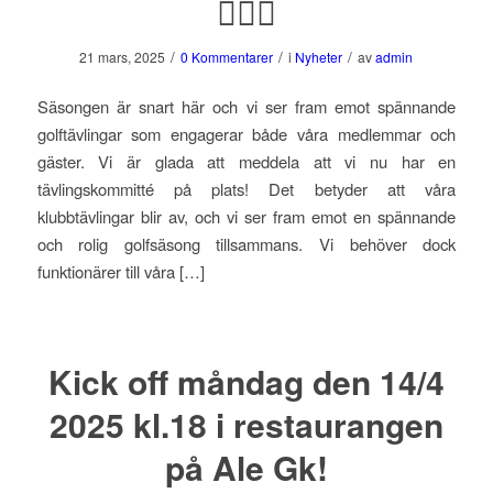
🏌️‍♀️⛳️
/
/
/
21 mars, 2025
0 Kommentarer
i
Nyheter
av
admin
Säsongen är snart här och vi ser fram emot spännande
golftävlingar som engagerar både våra medlemmar och
gäster. Vi är glada att meddela att vi nu har en
tävlingskommitté på plats! Det betyder att våra
klubbtävlingar blir av, och vi ser fram emot en spännande
och rolig golfsäsong tillsammans. Vi behöver dock
funktionärer till våra […]
Kick off måndag den 14/4
2025 kl.18 i restaurangen
på Ale Gk!