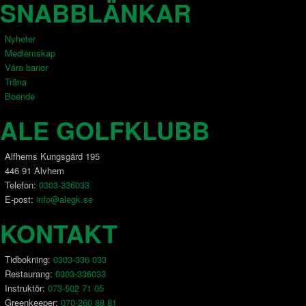
SNABBLÄNKAR
Nyheter
Medlemskap
Våra banor
Träna
Boende
ALE GOLFKLUBB
Alfhems Kungsgård 195
446 91 Alvhem
Telefon:
0303-336033
E-post:
info@alegk.se
KONTAKT
Tidbokning:
0303-336 033
Restaurang:
0303-336033
Instruktör:
073-502 71 05
Greenkeeper:
070-260 88 81