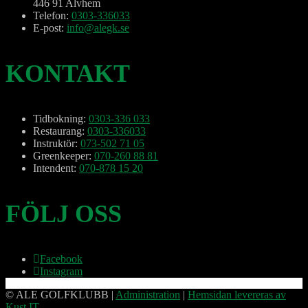
446 91 Alvhem
Telefon:
0303-336033
E-post:
info@alegk.se
KONTAKT
Tidbokning:
0303-336 033
Restaurang:
0303-336033
Instruktör:
073-502 71 05
Greenkeeper:
070-260 88 81
Intendent:
070-878 15 20
FÖLJ OSS
Facebook
Instagram
© ALE GOLFKLUBB
|
Administration
|
Hemsidan levereras av
Kust IT