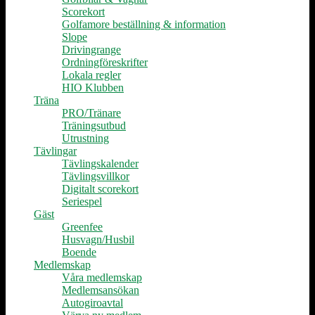
Scorekort
Golfamore beställning & information
Slope
Drivingrange
Ordningföreskrifter
Lokala regler
HIO Klubben
Träna
PRO/Tränare
Träningsutbud
Utrustning
Tävlingar
Tävlingskalender
Tävlingsvillkor
Digitalt scorekort
Seriespel
Gäst
Greenfee
Husvagn/Husbil
Boende
Medlemskap
Våra medlemskap
Medlemsansökan
Autogiroavtal