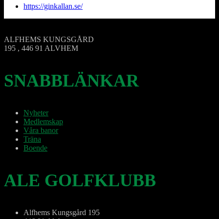
https://ginkallan.se/
ALFHEMS KUNGSGÅRD
195 , 446 91 ALVHEM
SNABBLÄNKAR
Nyheter
Medlemskap
Våra banor
Träna
Boende
ALE GOLFKLUBB
Alfhems Kungsgård 195