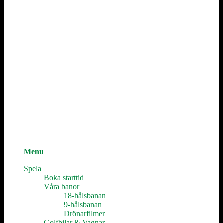
Vår historia
Golfshop
Webbkamera
Medlemsinformation
Restaurang
Meny
Företag
Företagsgolf
Sponsorpaket
Våra sponsorer
Medlemsrabatter
Konferens
Kontakt & Öppettider
Logga In
Sök
Menu
Menu
Spela
Boka starttid
Våra banor
18-hålsbanan
9-hålsbanan
Drönarfilmer
Golfbilar & Vagnar