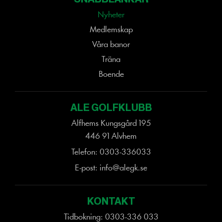
Nyheter
Medlemskap
Våra banor
Träna
Boende
ALE GOLFKLUBB
Alfhems Kungsgård 195
×
446 91 Alvhem
Denna webbplats använder
cookies
Telefon:
0303-336033
Vi använder cookies för att anpassa
E-post:
info@alegk.se
innehåll, annonser och för att analysera vår
trafik. Vi delar också information om din
användning av vår webbplats med våra
KONTAKT
reklam- och analyspartners som kan
kombinera den med annan information som
Tidbokning:
0303-336 033