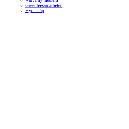
Värva ny medlem
Greenfeesamarbeten
Hyra skåp