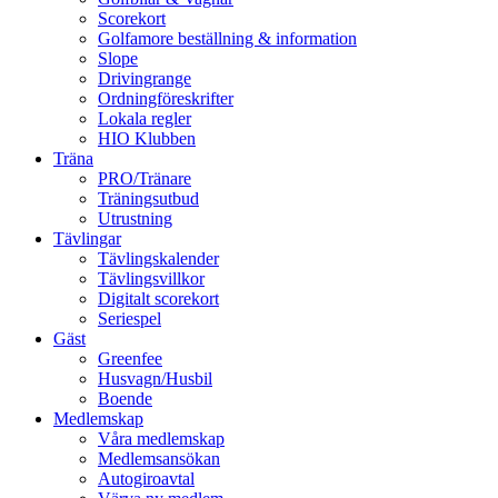
Scorekort
Golfamore beställning & information
Slope
Drivingrange
Ordningföreskrifter
Lokala regler
HIO Klubben
Träna
PRO/Tränare
Träningsutbud
Utrustning
Tävlingar
Tävlingskalender
Tävlingsvillkor
Digitalt scorekort
Seriespel
Gäst
Greenfee
Husvagn/Husbil
Boende
Medlemskap
Våra medlemskap
Medlemsansökan
Autogiroavtal