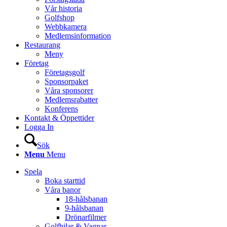
Vår historia
Golfshop
Webbkamera
Medlemsinformation
Restaurang
Meny
Företag
Företagsgolf
Sponsorpaket
Våra sponsorer
Medlemsrabatter
Konferens
Kontakt & Öppettider
Logga In
Sök
Menu
Menu
Spela
Boka starttid
Våra banor
18-hålsbanan
9-hålsbanan
Drönarfilmer
Golfbilar & Vagnar