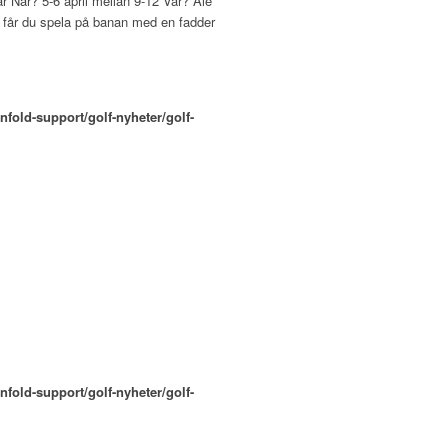
r När? 5-6 april mellan 9-12 Var? Ale
en får du spela på banan med en fadder
nfold-support/golf-nyheter/golf-
nfold-support/golf-nyheter/golf-