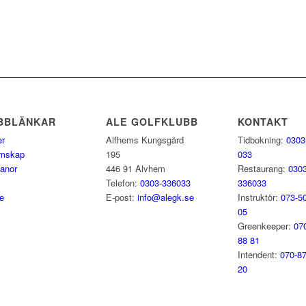
BBLÄNKAR
ALE GOLFKLUBB
KONTAKT
er
Alfhems Kungsgård
Tidbokning:
0303
mskap
195
033
anor
446 91 Alvhem
Restaurang:
0303
Telefon:
0303-336033
336033
e
E-post:
info@alegk.se
Instruktör:
073-5
05
Greenkeeper:
07
88 81
Intendent:
070-8
20