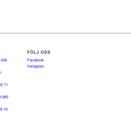
FÖLJ OSS
-336
Facebook
Instagram
-
02 71
0-260
78 15