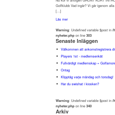
Nu kör vi äntligen GRÖNT KORT INTROKURS
Golfklubb Vad ingår? Vi går igenom alla 
[…]
Läs mer
Warning
: Undefined variable $post in
/
nyheter.php
on line
303
Senaste Inläggen
Välkommen att ankomstregistrera di
Players 1st - medlemsenkät
Fullvärdigt medlemskap = Golfamore
Ontag
Klipptåg varje måndag och torsdag!
Har du swishat i kiosken?
Warning
: Undefined variable $post in
/
nyheter.php
on line
340
Arkiv