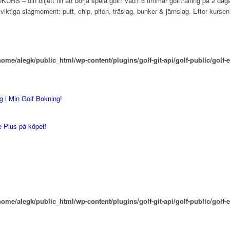
 – din biljett till att börja spela golf! Vad? 6 timmar golfträning på 2 daga
viktiga slagmoment: putt, chip, pitch, träslag, bunker & järnslag. Efter kurs
home/alegk/public_html/wp-content/plugins/golf-git-api/golf-public/golf-e
g i Min Golf Bokning!
 Plus på köpet!
home/alegk/public_html/wp-content/plugins/golf-git-api/golf-public/golf-e