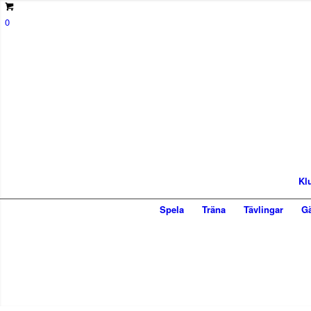
0
Kl
Spela
Träna
Tävlingar
Gä