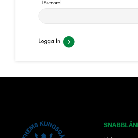
Lösenord
Logga In
×
Denna webbplats använder
cookies
Vi använder cookies för att anpassa
innehåll, annonser och för att analysera vår
trafik. Vi delar också information om din
användning av vår webbplats med våra
reklam- och analyspartners som kan
kombinera den med annan information som
SNABBLÄN
du har tillhandahållit dem eller som de har
samlat in från din användning av deras