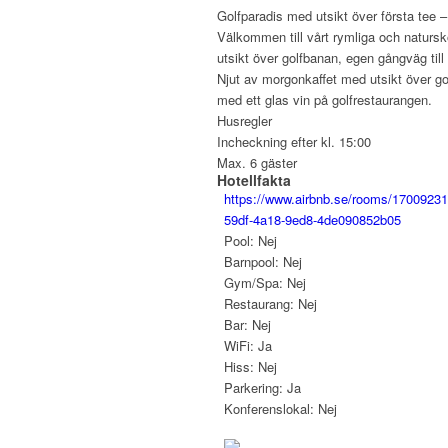
Golfparadis med utsikt över första tee 
Välkommen till vårt rymliga och natursk
utsikt över golfbanan, egen gångväg til
Njut av morgonkaffet med utsikt över go
med ett glas vin på golfrestaurangen.
Husregler
Incheckning efter kl. 15:00
Max. 6 gäster
Hotellfakta
https://www.airbnb.se/rooms/170092
59df-4a18-9ed8-4de090852b05
Pool: Nej
Barnpool: Nej
Gym/Spa: Nej
Restaurang: Nej
Bar: Nej
WiFi: Ja
Hiss: Nej
Parkering: Ja
Konferenslokal: Nej