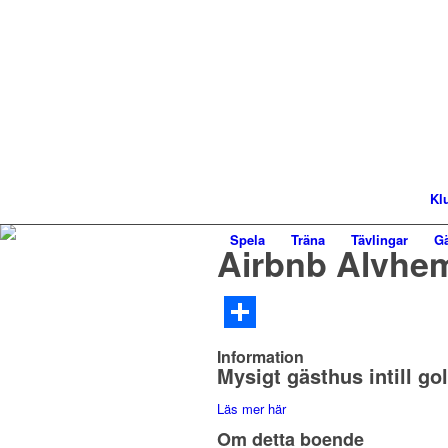
Kl
Spela
Träna
Tävlingar
Gä
Airbnb Alvhem 
Dela
Information
Mysigt gästhus intill go
Läs mer här
Om detta boende