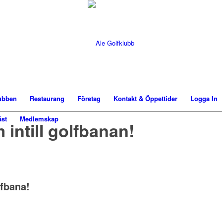
ubben
Restaurang
Företag
Kontakt & Öppettider
Logga In
st
Medlemskap
intill golfbanan!
lfbana!