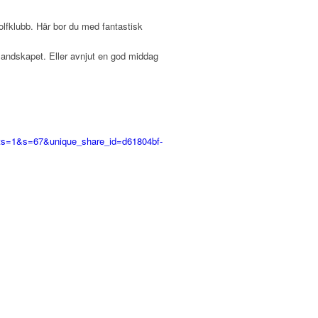
olfklubb. Här bor du med fantastisk
 landskapet. Eller avnjut en god middag
ts=1&s=67&unique_share_id=d61804bf-