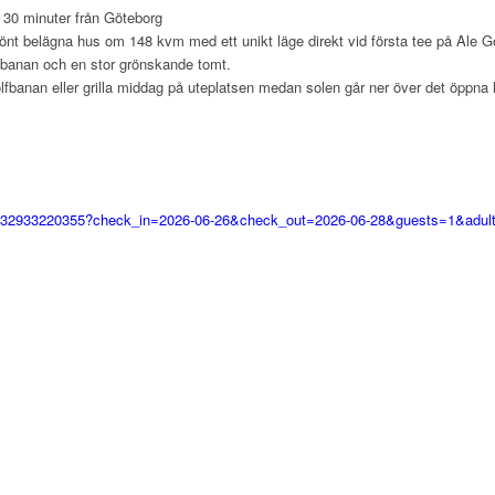
– 30 minuter från Göteborg
önt belägna hus om 148 kvm med ett unikt läge direkt vid första tee på Ale G
l banan och en stor grönskande tomt.
lfbanan eller grilla middag på uteplatsen medan solen går ner över det öppna
3132933220355?check_in=2026-06-26&check_out=2026-06-28&guests=1&adul