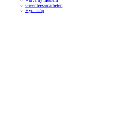
Värva ny medlem
Greenfeesamarbeten
Hyra skåp