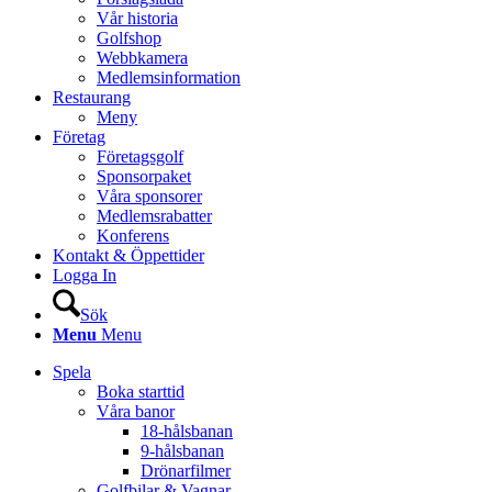
Vår historia
Golfshop
Webbkamera
Medlemsinformation
Restaurang
Meny
Företag
Företagsgolf
Sponsorpaket
Våra sponsorer
Medlemsrabatter
Konferens
Kontakt & Öppettider
Logga In
Sök
Menu
Menu
Spela
Boka starttid
Våra banor
18-hålsbanan
9-hålsbanan
Drönarfilmer
Golfbilar & Vagnar