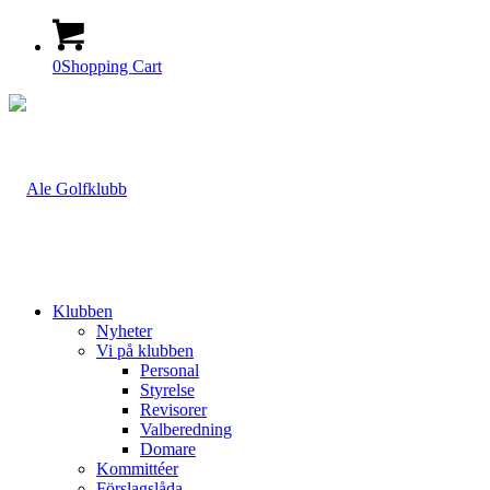
0
Shopping Cart
Klubben
Nyheter
Vi på klubben
Personal
Styrelse
Revisorer
Valberedning
Domare
Kommittéer
Förslagslåda