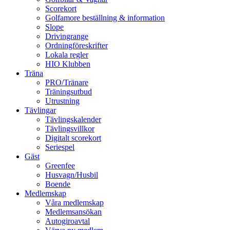
Scorekort
Golfamore beställning & information
Slope
Drivingrange
Ordningföreskrifter
Lokala regler
HIO Klubben
Träna
PRO/Tränare
Träningsutbud
Utrustning
Tävlingar
Tävlingskalender
Tävlingsvillkor
Digitalt scorekort
Seriespel
Gäst
Greenfee
Husvagn/Husbil
Boende
Medlemskap
Våra medlemskap
Medlemsansökan
Autogiroavtal